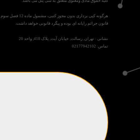
کلیه حقوق مادی ومعنوی متعلق به سی پنل می باشد.
هرگونه کپی برداری بدون مجوز کتبی، مشمول ماده 12 فصل سوم
قانون جرائم رایانه ای بوده و پیگرد قانونی خواهد داشت.
نشانی :
تهران, رسالت, خیابان آیت, پلاک 418, واحد 20
تماس:
02177942102