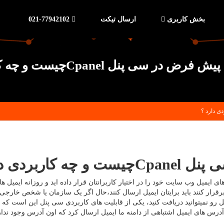
بخش کاربری
ارسال تیکت
021-77942102
ر سی پنل Cpanelچیست و چه کاربردی دارد ؟
بردی دارد :
یمیل وب سایت خود را در اختیار کاربرانتان قرار داده اید و روزانه ایمیل ها
 برقرار کنند باید برایتان ایمیل ارسال کنند،حال اگر یک سازمان یا شخص خارج
یل رو نمیتوانید دریافت کنید، یکی از قابلیت های کاربردی سی پنل این است ک
س های ایمیل اشتباهی از دامنه ما ایمیل ارسال کرد که اون آدرس وجود نداره،