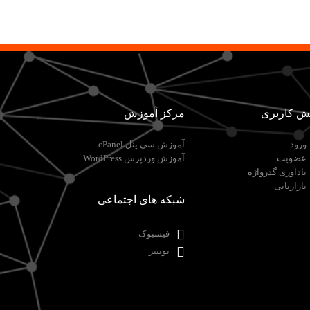
ش کاربری
مرکز آموزش
ورود
آموزش سی پنل cPanel
عضویت
آموزش وردپرس WordPress
یادآوری گذرواژه
بازاریابی
شبکه های اجتماعی
فیسبوک
توییتر