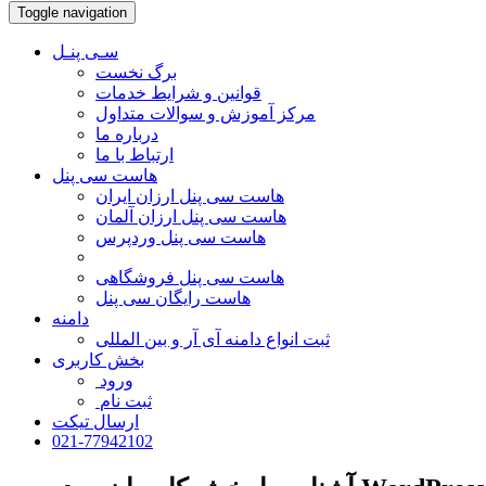
Toggle navigation
سـی پنـل
برگ نخست
قوانین و شرایط خدمات
مرکز آموزش و سوالات متداول
درباره ما
ارتباط با ما
هاست سی پنل
هاست سی پنل ارزان ایران
هاست سی پنل ارزان آلمان
هاست سی پنل وردپرس
هاست سی پنل فروشگاهی
هاست رایگان سی پنل
دامنه
ثبت انواع دامنه آی آر و بین المللی
بخش کاربری
ورود
ثبت نام
ارسال تیکت
021-77942102