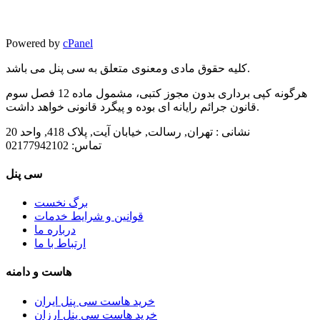
Powered by
cPanel
کلیه حقوق مادی ومعنوی متعلق به سی پنل می باشد.
هرگونه کپی برداری بدون مجوز کتبی، مشمول ماده 12 فصل سوم
قانون جرائم رایانه ای بوده و پیگرد قانونی خواهد داشت.
نشانی :
تهران, رسالت, خیابان آیت, پلاک 418, واحد 20
تماس:
02177942102
سی پنل
برگ نخست
قوانین و شرایط خدمات
درباره ما
ارتباط با ما
هاست و دامنه
خرید هاست سی پنل ایران
خرید هاست سی پنل ارزان