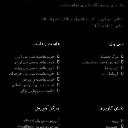
رایانه ای بوده و پیگرد قانونی خواهد داشت.
نشانی :
تهران, رسالت, خیابان آیت, پلاک 418, واحد 20
تماس:
02177942102
سی پنل
هاست و دامنه
برگ نخست
خرید هاست سی پنل ایران
قوانین و شرایط خدمات
خرید هاست سی پنل ارزان
درباره ما
خرید هاست سی پنل ویژه
ارتباط با ما
خرید هاست سی پنل حرفه ای
خرید هاست وردپرس
ثبت دامنه آی آر و بین المللی
هاست سی پنل رایگان
بخش کاربری
مرکز آموزش
ورود
آموزش سی پنل cPanel
عضویت
آموزش وردپرس WordPress