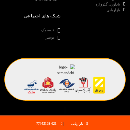
یادآوری گذرواژه
بازاریابی
شبکه های اجتماعی
فیسبوک
توییتر
بازاریابی
|
021-77942102