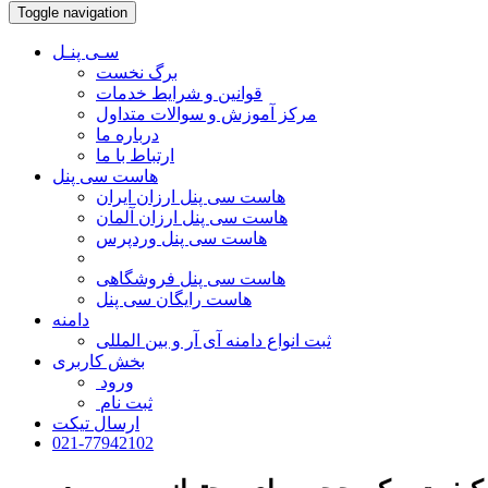
Toggle navigation
سـی پنـل
برگ نخست
قوانین و شرایط خدمات
مرکز آموزش و سوالات متداول
درباره ما
ارتباط با ما
هاست سی پنل
هاست سی پنل ارزان ایران
هاست سی پنل ارزان آلمان
هاست سی پنل وردپرس
هاست سی پنل فروشگاهی
هاست رایگان سی پنل
دامنه
ثبت انواع دامنه آی آر و بین المللی
بخش کاربری
ورود
ثبت نام
ارسال تیکت
021-77942102