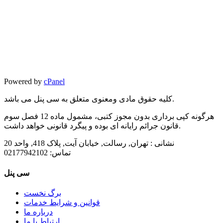
Powered by
cPanel
کلیه حقوق مادی ومعنوی متعلق به سی پنل می باشد.
هرگونه کپی برداری بدون مجوز کتبی، مشمول ماده 12 فصل سوم
قانون جرائم رایانه ای بوده و پیگرد قانونی خواهد داشت.
نشانی :
تهران, رسالت, خیابان آیت, پلاک 418, واحد 20
تماس:
02177942102
سی پنل
برگ نخست
قوانین و شرایط خدمات
درباره ما
ارتباط با ما