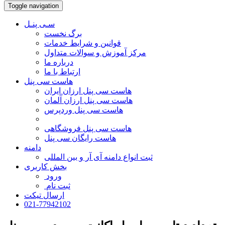
Toggle navigation
سـی پنـل
برگ نخست
قوانین و شرایط خدمات
مرکز آموزش و سوالات متداول
درباره ما
ارتباط با ما
هاست سی پنل
هاست سی پنل ارزان ایران
هاست سی پنل ارزان آلمان
هاست سی پنل وردپرس
هاست سی پنل فروشگاهی
هاست رایگان سی پنل
دامنه
ثبت انواع دامنه آی آر و بین المللی
بخش کاربری
ورود
ثبت نام
ارسال تیکت
021-77942102