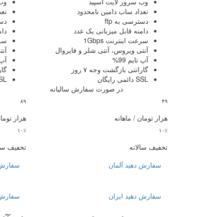
وب سرور
لایت اسپید
وب
تعداد ساب دامین
نامحدود
تع
دسترسی به
ftp
دس
دامنه قابل میزبانی
یک عدد
دام
سرعت اینترنت
1Gbps
سر
آنتی ویروس، آنتی شلر و فایروال
آنت
آپ تایم
99%
آپ 
گارانتی بازگشت وجه
۷ روز
گا
SSL دائمی رایگان
SSL دائمی
در صورت سفارش سالیانه
در
۸۹
۴۹
هزار تومان / ماهانه
هزار تومان
۱۰٪
۱۰٪
تخفیف سالانه
تخفیف سال
سفارش دهید
آلمان
سفارش 
سفارش دهید
ایران
سفارش 