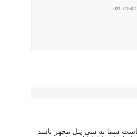
021-77942
هاست شما به سی پنل مجهز باشد