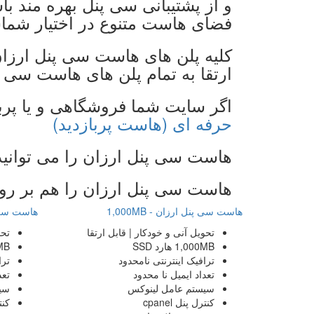
و از پشتیبانی سی پنل بهره مند با
فضای هاست متنوع در اختیار شم
کلیه پلن های هاست سی پنل ارزا
ارتقا به تمام پلن های هاست سی 
اگر سایت شما فروشگاهی و یا پرب
حرفه ای (هاست پربازدید)
هاست سی پنل ارزان را می توانید 
هاست سی پنل ارزان را هم بر رو
هاست سی پنل ارزان - 1,000MB
هاست سی پنل
تحویل
آنی و خودکار | قابل ارتقا
تح
1,000MB
هارد SSD
MB
ترافیک اینترنتی
نامحدود
ترا
تعداد ایمیل
نا محدود
تعد
سیستم عامل
لینوکس
سی
کنترل پنل
cpanel
کنت