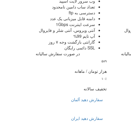
وب سرور
لایت اسپید
تعداد ساب دامین
نامحدود
دسترسی به
ftp
دامنه قابل میزبانی
یک عدد
سرعت اینترنت
1Gbps
وال
آنتی ویروس، آنتی شلر و فایروال
آپ تایم
99%
گارانتی بازگشت وجه
۷ روز
SSL دائمی رایگان
انه
در صورت سفارش سالیانه
۵۸۹
هزار تومان / ماهانه
۱۰٪
تخفیف سالانه
سفارش دهید
آلمان
سفارش دهید
ایران