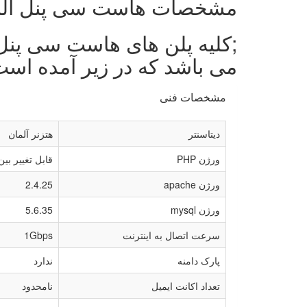
مشخصات
هاست سی پنل آلم
;کلیه پلن های هاست سی پنل
می باشد که در زیر آمده است
مشخصات فنی
دیتاسنتر
هتزنر آلمان
ورژن PHP
قابل تغییر بین ورژن
ورژن apache
2.4.25
ورژن mysql
5.6.35
سرعت اتصال به اینترنت
1Gbps
پارک دامنه
ندارد
تعداد اکانت ایمیل
نامحدود