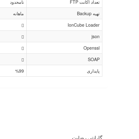
تعداد اکانت FTP
نامحدود
تهیه Backup
ماهانه
IonCube Loader
json
Openssl
SOAP
پایداری
%99
گارانتی رضایت