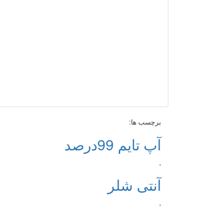
برچسب ها:
آپ تایم 99درصد
,
آنتی شلر
,