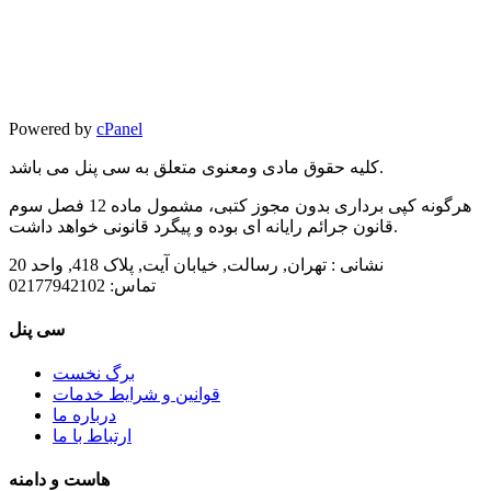
Powered by
cPanel
کلیه حقوق مادی ومعنوی متعلق به سی پنل می باشد.
هرگونه کپی برداری بدون مجوز کتبی، مشمول ماده 12 فصل سوم
قانون جرائم رایانه ای بوده و پیگرد قانونی خواهد داشت.
نشانی :
تهران, رسالت, خیابان آیت, پلاک 418, واحد 20
تماس:
02177942102
سی پنل
برگ نخست
قوانین و شرایط خدمات
درباره ما
ارتباط با ما
هاست و دامنه