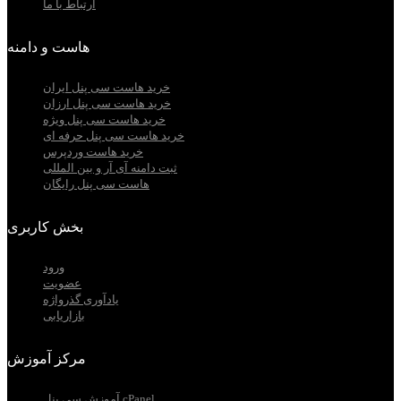
ارتباط با ما
هاست و دامنه
خرید هاست سی پنل ایران
خرید هاست سی پنل ارزان
خرید هاست سی پنل ویژه
خرید هاست سی پنل حرفه ای
خرید هاست وردپرس
ثبت دامنه آی آر و بین المللی
هاست سی پنل رایگان
بخش کاربری
ورود
عضویت
یادآوری گذرواژه
بازاریابی
مرکز آموزش
آموزش سی پنل cPanel