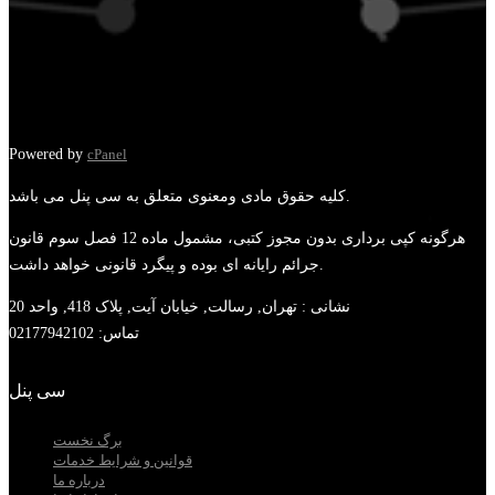
Powered by
cPanel
کلیه حقوق مادی ومعنوی متعلق به سی پنل می باشد.
هرگونه کپی برداری بدون مجوز کتبی، مشمول ماده 12 فصل سوم قانون
جرائم رایانه ای بوده و پیگرد قانونی خواهد داشت.
نشانی :
تهران, رسالت, خیابان آیت, پلاک 418, واحد 20
تماس:
02177942102
سی پنل
برگ نخست
قوانین و شرایط خدمات
درباره ما