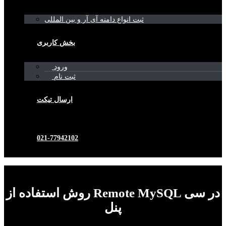
ثبت انواع دامنه آی آر و بین المللی
بخش کاربری
ورود
ثبت نام
ارسال تیکت
021-77942102
روش استفاده از Remote MySQL در سی
پنل