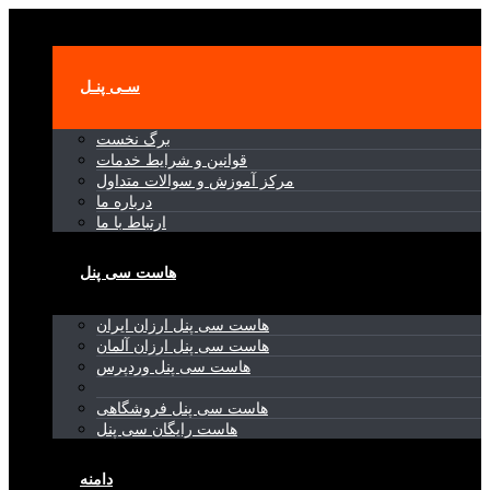
Toggle navigation
سـی پنـل
برگ نخست
قوانین و شرایط خدمات
مرکز آموزش و سوالات متداول
درباره ما
ارتباط با ما
هاست سی پنل
هاست سی پنل ارزان ایران
هاست سی پنل ارزان آلمان
هاست سی پنل وردپرس
هاست سی پنل فروشگاهی
هاست رایگان سی پنل
دامنه