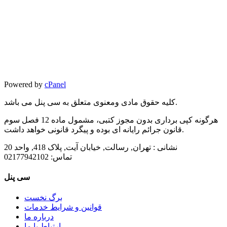
Powered by
cPanel
کلیه حقوق مادی ومعنوی متعلق به سی پنل می باشد.
هرگونه کپی برداری بدون مجوز کتبی، مشمول ماده 12 فصل سوم
قانون جرائم رایانه ای بوده و پیگرد قانونی خواهد داشت.
نشانی :
تهران, رسالت, خیابان آیت, پلاک 418, واحد 20
تماس:
02177942102
سی پنل
برگ نخست
قوانین و شرایط خدمات
درباره ما
ارتباط با ما