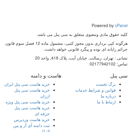
Powered by
cPanel
کلیه حقوق مادی ومعنوی متعلق به سی پنل می باشد.
هرگونه کپی برداری بدون مجوز کتبی، مشمول ماده 12 فصل سوم قانون
جرائم رایانه ای بوده و پیگرد قانونی خواهد داشت.
نشانی :
تهران, رسالت, خیابان آیت, پلاک 418, واحد 20
تماس:
02177942102
سی پنل
هاست و دامنه
برگ نخست
خرید هاست سی پنل ایران
قوانین و شرایط خدمات
خرید هاست سی پنل
درباره ما
ارزان
ارتباط با ما
خرید هاست سی پنل ویژه
خرید هاست سی پنل
حرفه ای
خرید هاست وردپرس
ثبت دامنه آی آر و بین
المللی