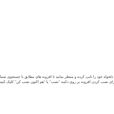
سپس مطابق تصویر زیر در باکس جستجو، نام افزونه plugin دلخواه خود را تایپ کرده و منتظر بمانید تا افزونه ها
رای نصب کردن افزونه بر روی دکمه “نصب” یا “هم اکنون نصب کن” کلیک کنید.