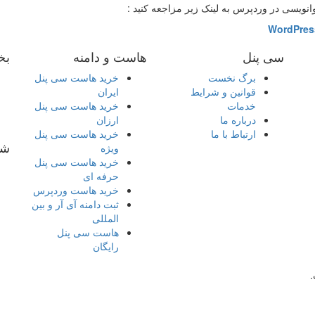
انویسی در وردپرس به لینک زیر مزاجعه کنید :
سی پنل
هاست و دامنه
بخ
برگ نخست
خرید هاست سی پنل
قوانین و شرایط
ایران
خدمات
خرید هاست سی پنل
درباره ما
ارزان
ارتباط با ما
خرید هاست سی پنل
شب
ویژه
خرید هاست سی پنل
حرفه ای
خرید هاست وردپرس
ثبت دامنه آی آر و بین
المللی
هاست سی پنل
رایگان
ل
.