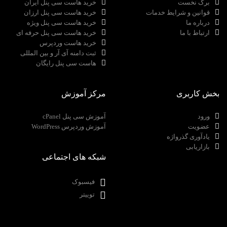
برگ نخست
خرید هاست سی پنل ایران
قوانین و شرایط خدمات
خرید هاست سی پنل ارزان
درباره ما
خرید هاست سی پنل ویژه
ارتباط با ما
خرید هاست سی پنل حرفه ای
خرید هاست وردپرس
ثبت دامنه آی آر و بین المللی
هاست سی پنل رایگان
بخش کاربری
مرکز آموزش
ورود
آموزش سی پنل cPanel
عضویت
آموزش وردپرس WordPress
یادآوری گذرواژه
بازاریابی
شبکه های اجتماعی
فیسبوک
توییتر