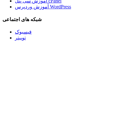
آموزش سی پنل cPanel
آموزش وردپرس WordPress
شبکه های اجتماعی
فیسبوک
توییتر