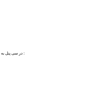
برای آشنایی با نحوه دسترسی به فایل htaccess. در سی پنل به لینک زیر مراجعه کنید :