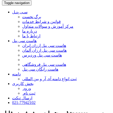
Toggle navigation
سـی پنـل
برگ نخست
قوانین و شرایط خدمات
مرکز آموزش و سوالات متداول
درباره ما
ارتباط با ما
هاست سی پنل
هاست سی پنل ارزان ایران
هاست سی پنل ارزان آلمان
هاست سی پنل وردپرس
هاست سی پنل فروشگاهی
هاست رایگان سی پنل
دامنه
ثبت انواع دامنه آی آر و بین المللی
بخش کاربری
ورود
ثبت نام
ارسال تیکت
021-77942102