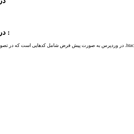
محتویات
محتویات پیش فرض فایل .htaccess در وردپرس :