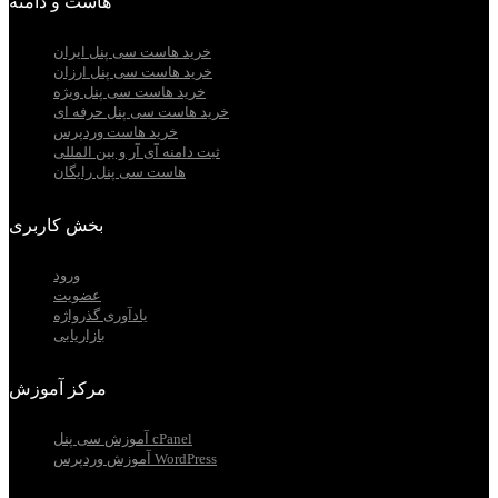
هاست و دامنه
خرید هاست سی پنل ایران
خرید هاست سی پنل ارزان
خرید هاست سی پنل ویژه
خرید هاست سی پنل حرفه ای
خرید هاست وردپرس
ثبت دامنه آی آر و بین المللی
هاست سی پنل رایگان
بخش کاربری
ورود
عضویت
یادآوری گذرواژه
بازاریابی
مرکز آموزش
آموزش سی پنل cPanel
آموزش وردپرس WordPress