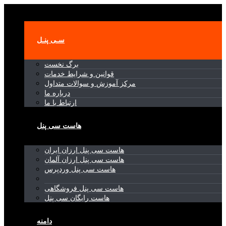
Toggle navigation
سـی پنـل
برگ نخست
قوانین و شرایط خدمات
مرکز آموزش و سوالات متداول
درباره ما
ارتباط با ما
هاست سی پنل
هاست سی پنل ارزان ایران
هاست سی پنل ارزان آلمان
هاست سی پنل وردپرس
هاست سی پنل فروشگاهی
هاست رایگان سی پنل
دامنه