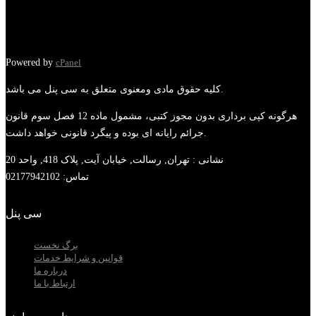
Powered by
cPanel
کلیه حقوق مادی ومعنوی متعلق به سی پنل می باشد.
هرگونه کپی برداری بدون مجوز کتبی، مشمول ماده 12 فصل سوم قانون
جرائم رایانه ای بوده و پیگرد قانونی خواهد داشت.
نشانی :
تهران, رسالت, خیابان آیت, پلاک 418, واحد 20
تماس:
02177942102
سی پنل
برگ نخست
قوانین و شرایط خدمات
درباره ما
ارتباط با ما