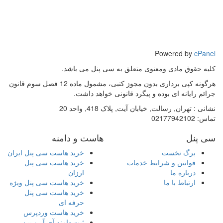
Powered by
cPanel
کلیه حقوق مادی ومعنوی متعلق به سی پنل می باشد.
هرگونه کپی برداری بدون مجوز کتبی، مشمول ماده 12 فصل سوم قانون
جرائم رایانه ای بوده و پیگرد قانونی خواهد داشت.
نشانی :
تهران, رسالت, خیابان آیت, پلاک 418, واحد 20
تماس:
02177942102
سی پنل
هاست و دامنه
برگ نخست
خرید هاست سی پنل ایران
قوانین و شرایط خدمات
خرید هاست سی پنل
درباره ما
ارزان
ارتباط با ما
خرید هاست سی پنل ویژه
خرید هاست سی پنل
حرفه ای
خرید هاست وردپرس
ثبت دامنه آی آر و بین