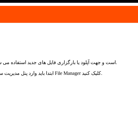
ابزار آپلود Upload یکی از کاربردی ترین ابزار های سی پنل cPanel است و جهت آپلود یا بارگزاری فایل های جدید استفاده می شود.
برای آپلود Upload فایل در سی پنل cPanel ابتدا باید وارد پنل مدیریت سی پنل شوید.سپس بر روی File Manager کلیک کنید.