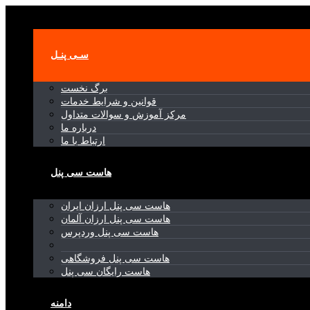
Toggle navigation
سـی پنـل
برگ نخست
قوانین و شرایط خدمات
مرکز آموزش و سوالات متداول
درباره ما
ارتباط با ما
هاست سی پنل
هاست سی پنل ارزان ایران
هاست سی پنل ارزان آلمان
هاست سی پنل وردپرس
هاست سی پنل فروشگاهی
هاست رایگان سی پنل
دامنه