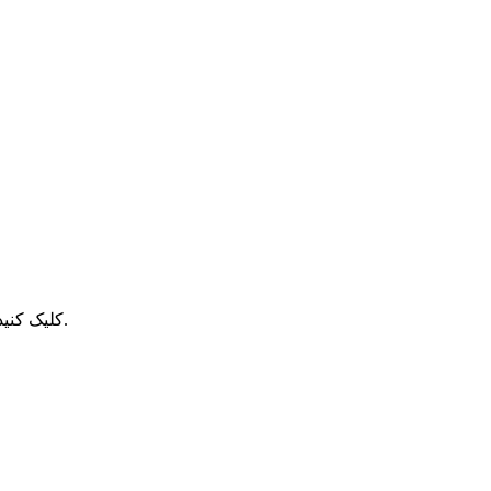
صفحه ای همانند شکل زیر برایتان باز می شود ، بر روی public_html کلیک کنید.