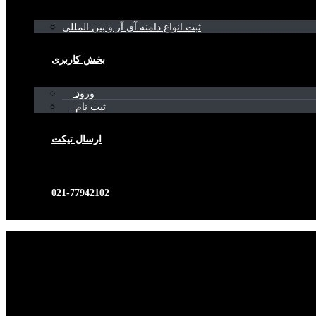
ثبت انواع دامنه آی آر و بین المللی
بخش کاربری
ورود
ثبت نام
ارسال تیکت
021-77942102