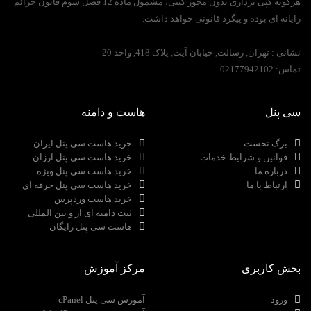
هرگونه کپی برداری بدون مجوز کتبی، مشمول ماده 12 فصل سوم قانون جرائم
رایانه ای بوده و پیگرد قانونی خواهد داشت.
نشانی :
تهران, رسالت, خیابان آیت, پلاک 418, واحد 20
تماس:
02177942102
سی پنل
هاست و دامنه
برگ نخست
خرید هاست سی پنل ایران
قوانین و شرایط خدمات
خرید هاست سی پنل ارزان
درباره ما
خرید هاست سی پنل ویژه
ارتباط با ما
خرید هاست سی پنل حرفه ای
خرید هاست وردپرس
ثبت دامنه آی آر و بین المللی
هاست سی پنل رایگان
بخش کاربری
مرکز آموزش
ورود
آموزش سی پنل cPanel