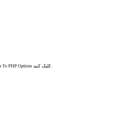
صفحه ای همانند تصویر زیر برایتان باز می شود . بر روی گزینه Switch To PHP Options کلیک کنید.