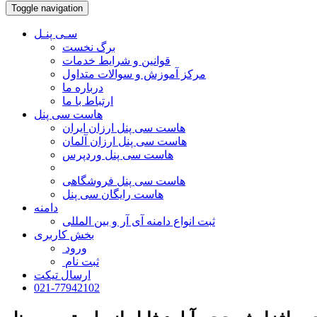
Toggle navigation
سـی پنـل
برگ نخست
قوانین و شرایط خدمات
مرکز آموزش و سوالات متداول
درباره ما
ارتباط با ما
هاست سی پنل
هاست سی پنل ارزان ایران
هاست سی پنل ارزان آلمان
هاست سی پنل وردپرس
هاست سی پنل فروشگاهی
هاست رایگان سی پنل
دامنه
ثبت انواع دامنه آی آر و بین المللی
بخش کاربری
ورود
ثبت نام
ارسال تیکت
021-77942102