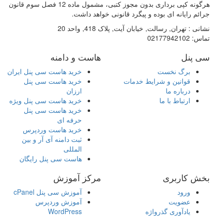
هرگونه کپی برداری بدون مجوز کتبی، مشمول ماده 12 فصل سوم قانون
جرائم رایانه ای بوده و پیگرد قانونی خواهد داشت.
نشانی :
تهران, رسالت, خیابان آیت, پلاک 418, واحد 20
تماس:
02177942102
سی پنل
هاست و دامنه
برگ نخست
خرید هاست سی پنل ایران
قوانین و شرایط خدمات
خرید هاست سی پنل
درباره ما
ارزان
ارتباط با ما
خرید هاست سی پنل ویژه
خرید هاست سی پنل
حرفه ای
خرید هاست وردپرس
ثبت دامنه آی آر و بین
المللی
هاست سی پنل رایگان
بخش کاربری
مرکز آموزش
ورود
آموزش سی پنل cPanel
عضویت
آموزش وردپرس
یادآوری گذرواژه
WordPress