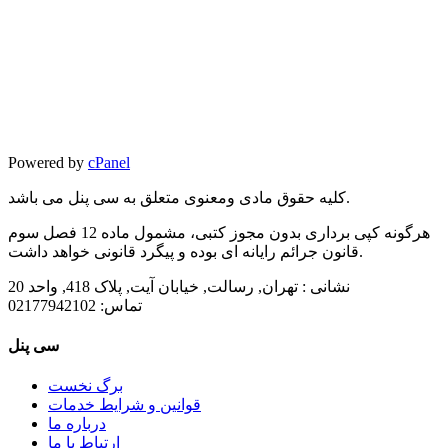
Powered by
cPanel
کلیه حقوق مادی ومعنوی متعلق به سی پنل می باشد.
هرگونه کپی برداری بدون مجوز کتبی، مشمول ماده 12 فصل سوم
قانون جرائم رایانه ای بوده و پیگرد قانونی خواهد داشت.
نشانی :
تهران, رسالت, خیابان آیت, پلاک 418, واحد 20
تماس:
02177942102
سی پنل
برگ نخست
قوانین و شرایط خدمات
درباره ما
ارتباط با ما