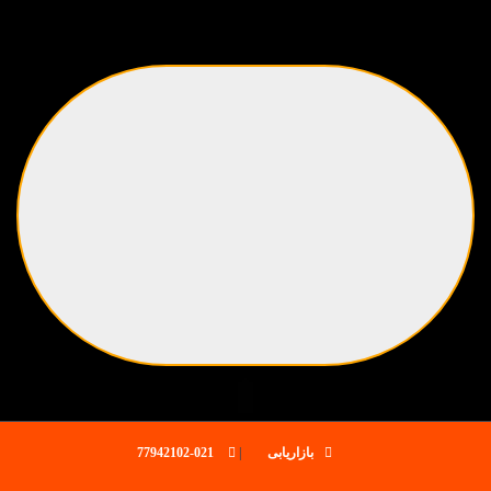
بازاریابی
|
021-77942102