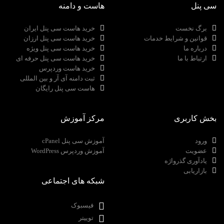
سی پنل
هاست و دامنه
برگ نخست
خرید هاست سی پنل ایران
قوانین و شرایط خدمات
خرید هاست سی پنل ارزان
درباره ما
خرید هاست سی پنل ویژه
ارتباط با ما
خرید هاست سی پنل حرفه ای
خرید هاست وردپرس
ثبت دامنه آی آر و بین المللی
هاست سی پنل رایگان
بخش کاربری
مرکز آموزش
ورود
آموزش سی پنل cPanel
عضویت
آموزش وردپرس WordPress
یادآوری گذرواژه
بازاریابی
شبکه های اجتماعی
فیسبوک
توییتر