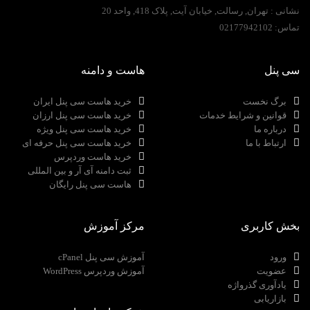
نشانی :
تهران, رسالت, خیابان آیت, پلاک 418, واحد 20
تماس:
02177942102
سی پنل
هاست و دامنه
برگ نخست
خرید هاست سی پنل ایران
قوانین و شرایط خدمات
خرید هاست سی پنل ارزان
درباره ما
خرید هاست سی پنل ویژه
ارتباط با ما
خرید هاست سی پنل حرفه ای
خرید هاست وردپرس
ثبت دامنه آی آر و بین المللی
هاست سی پنل رایگان
بخش کاربری
مرکز آموزش
ورود
آموزش سی پنل cPanel
عضویت
آموزش وردپرس WordPress
یادآوری گذرواژه
بازاریابی