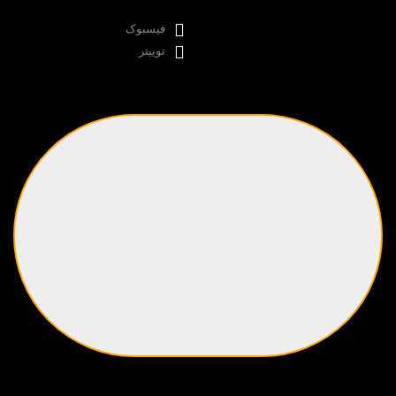
فیسبوک
توییتر