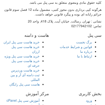
کلیه حقوق مادی ومعنوی متعلق به سی پنل می باشد.
هرگونه کپی برداری بدون مجوز کتبی، مشمول ماده 12 فصل سوم قانون
جرائم رایانه ای بوده و پیگرد قانونی خواهد داشت.
نشانی :
تهران, رسالت, خیابان آیت, پلاک 418, واحد 20
تماس:
02177942102
سی پنل
هاست و دامنه
برگ نخست
خرید هاست سی پنل ایران
قوانین و شرایط خدمات
خرید هاست سی پنل
درباره ما
ارزان
ارتباط با ما
خرید هاست سی پنل ویژه
خرید هاست سی پنل
حرفه ای
خرید هاست وردپرس
ثبت دامنه آی آر و بین
المللی
هاست سی پنل رایگان
بخش کاربری
مرکز آموزش
ورود
آموزش سی پنل cPanel
عضویت
آموزش وردپرس