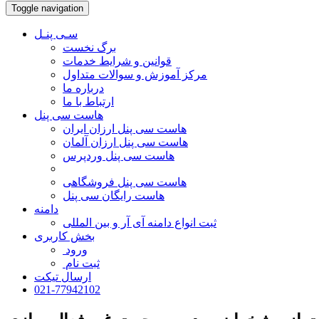
Toggle navigation
سـی پنـل
برگ نخست
قوانین و شرایط خدمات
مرکز آموزش و سوالات متداول
درباره ما
ارتباط با ما
هاست سی پنل
هاست سی پنل ارزان ایران
هاست سی پنل ارزان آلمان
هاست سی پنل وردپرس
هاست سی پنل فروشگاهی
هاست رایگان سی پنل
دامنه
ثبت انواع دامنه آی آر و بین المللی
بخش کاربری
ورود
ثبت نام
ارسال تیکت
021-77942102