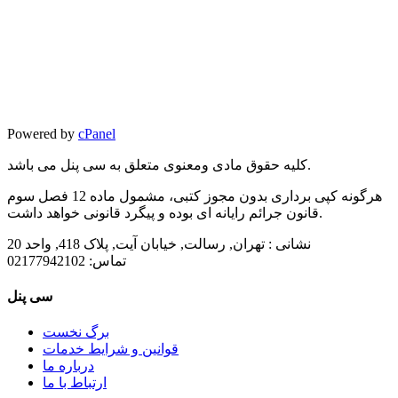
Powered by
cPanel
کلیه حقوق مادی ومعنوی متعلق به سی پنل می باشد.
هرگونه کپی برداری بدون مجوز کتبی، مشمول ماده 12 فصل سوم
قانون جرائم رایانه ای بوده و پیگرد قانونی خواهد داشت.
نشانی :
تهران, رسالت, خیابان آیت, پلاک 418, واحد 20
تماس:
02177942102
سی پنل
برگ نخست
قوانین و شرایط خدمات
درباره ما
ارتباط با ما