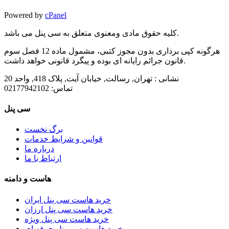
Powered by
cPanel
کلیه حقوق مادی ومعنوی متعلق به سی پنل می باشد.
هرگونه کپی برداری بدون مجوز کتبی، مشمول ماده 12 فصل سوم
قانون جرائم رایانه ای بوده و پیگرد قانونی خواهد داشت.
نشانی :
تهران, رسالت, خیابان آیت, پلاک 418, واحد 20
تماس:
02177942102
سی پنل
برگ نخست
قوانین و شرایط خدمات
درباره ما
ارتباط با ما
هاست و دامنه
خرید هاست سی پنل ایران
خرید هاست سی پنل ارزان
خرید هاست سی پنل ویژه
خرید هاست سی پنل حرفه ای