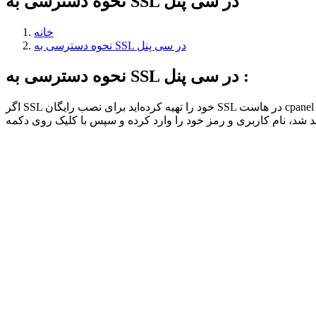
نحوه دسترسی به SSL در سی پنل
خانه
نحوه دسترسی به SSL در سی پنل
نحوه دسترسی به SSL در سی پنل :
اگر SSL خود را تهیه کرده‌اید برای نصب رایگان SSL در هاست cpanel لازم است تا وارد هاست خود شوید. بنابراین آدرس سایت خود را به صورت site.com:2082 وارد کنید و به جای site نام دامنه خود را قرار دهید.