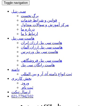
Toggle navigation
سـی پنـل
برگ نخست
قوانین و شرایط خدمات
مرکز آموزش و سوالات متداول
درباره ما
ارتباط با ما
هاست سی پنل
هاست سی پنل ارزان ایران
هاست سی پنل ارزان آلمان
هاست سی پنل وردپرس
هاست سی پنل فروشگاهی
هاست رایگان سی پنل
دامنه
ثبت انواع دامنه آی آر و بین المللی
بخش کاربری
ورود
ثبت نام
ارسال تیکت
021-77942102