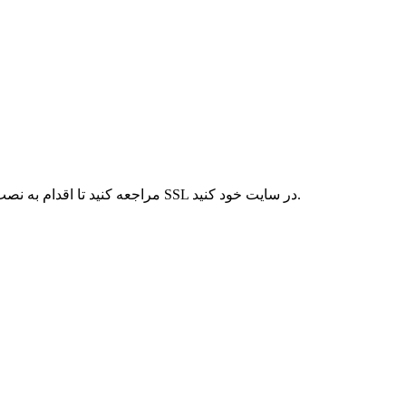
حال همانند تصویر زیر از قسمت Security به منوی SSL/TLS مراجعه کنید تا اقدام به نصب رایگان SSL در سایت خود کنید.