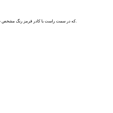
در این صفحه بر روی گزینه swich to php option که در سمت راست با کادر قرمز رنگ مشخص شده است کلیک کنید.