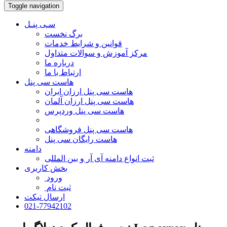
Toggle navigation
سـی پنـل
برگ نخست
قوانین و شرایط خدمات
مرکز آموزش و سوالات متداول
درباره ما
ارتباط با ما
هاست سی پنل
هاست سی پنل ارزان ایران
هاست سی پنل ارزان آلمان
هاست سی پنل وردپرس
هاست سی پنل فروشگاهی
هاست رایگان سی پنل
دامنه
ثبت انواع دامنه آی آر و بین المللی
بخش کاربری
ورود
ثبت نام
ارسال تیکت
021-77942102