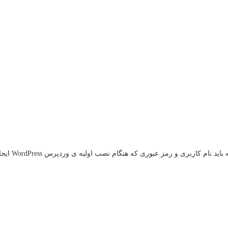
مز عبوری که هنگام نصب اولیه ی وردپرس WordPress ایجاد کرده اید را وارد کنید.