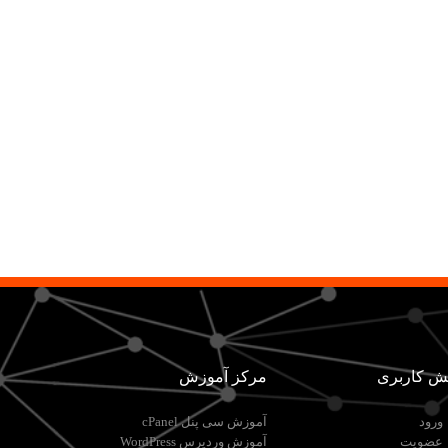
ش کاربری
مرکز آموزش
ورود
آموزش سی پنل cPanel
عضویت
آموزش وردپرس WordPress