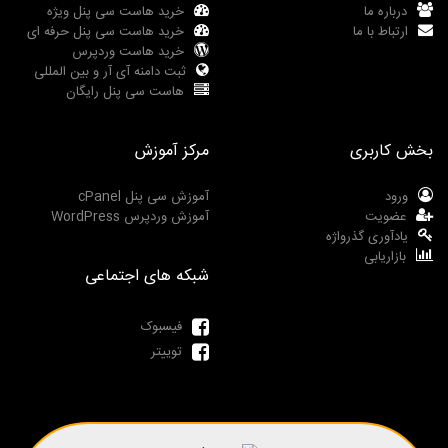
درباره ما
خرید هاست سی پنل ویژه
ارتباط با ما
خرید هاست سی پنل حرفه ای
خرید هاست وردپرس
ثبت دامنه آی آر و بین المللی
هاست سی پنل رایگان
بخش کاربری
مرکز آموزش
ورود
آموزش سی پنل cPanel
عضویت
آموزش وردپرس WordPress
یادآوری گذرواژه
بازاریابی
شبکه های اجتماعی
فیسبوک
توییتر