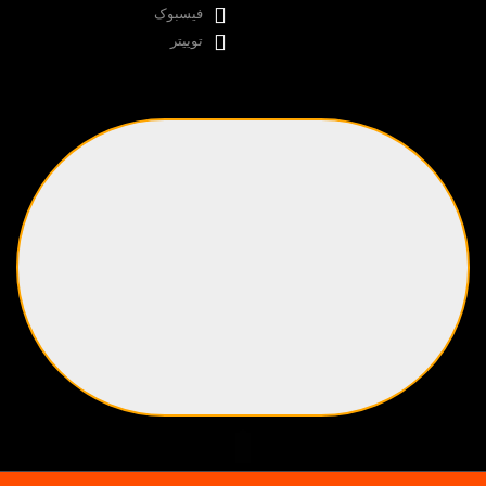
فیسبوک
توییتر