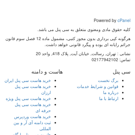
Powered by
cPanel
کلیه حقوق مادی ومعنوی متعلق به سی پنل می باشد.
هرگونه کپی برداری بدون مجوز کتبی، مشمول ماده 12 فصل سوم قانون
جرائم رایانه ای بوده و پیگرد قانونی خواهد داشت.
نشانی :
تهران, رسالت, خیابان آیت, پلاک 418, واحد 20
تماس:
02177942102
سی پنل
هاست و دامنه
برگ نخست
خرید هاست سی پنل ایران
قوانین و شرایط خدمات
خرید هاست سی پنل
درباره ما
ارزان
ارتباط با ما
خرید هاست سی پنل ویژه
خرید هاست سی پنل
حرفه ای
خرید هاست وردپرس
ثبت دامنه آی آر و بین
المللی
هاست سی پنل رایگان