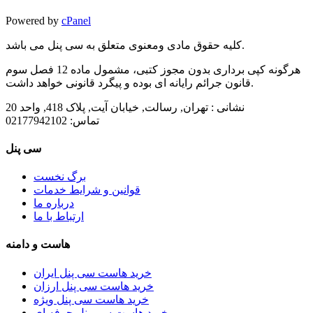
Powered by
cPanel
کلیه حقوق مادی ومعنوی متعلق به سی پنل می باشد.
هرگونه کپی برداری بدون مجوز کتبی، مشمول ماده 12 فصل سوم
قانون جرائم رایانه ای بوده و پیگرد قانونی خواهد داشت.
نشانی :
تهران, رسالت, خیابان آیت, پلاک 418, واحد 20
تماس:
02177942102
سی پنل
برگ نخست
قوانین و شرایط خدمات
درباره ما
ارتباط با ما
هاست و دامنه
خرید هاست سی پنل ایران
خرید هاست سی پنل ارزان
خرید هاست سی پنل ویژه
خرید هاست سی پنل حرفه ای