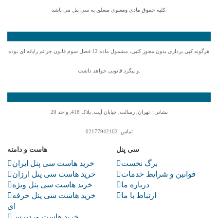
کلیه حقوق مادی ومعنوی متعلق به سی پنل می باشد.
هرگونه کپی برداری بدون مجوز کتبی، مشمول ماده 12 فصل سوم قانون جرائم رایانه ای بوده
و پیگرد قانونی خواهد داشت.
نشانی :
تهران, رسالت, خیابان آیت, پلاک 418, واحد 20
تماس:
02177942102
سی پنل
هاست و دامنه
برگ نخست
خرید هاست سی پنل ایران
قوانین و شرایط خدمات
خرید هاست سی پنل ارزان
درباره ما
خرید هاست سی پنل ویژه
ارتباط با ما
خرید هاست سی پنل حرفه
ای
خرید هاست وردپرس