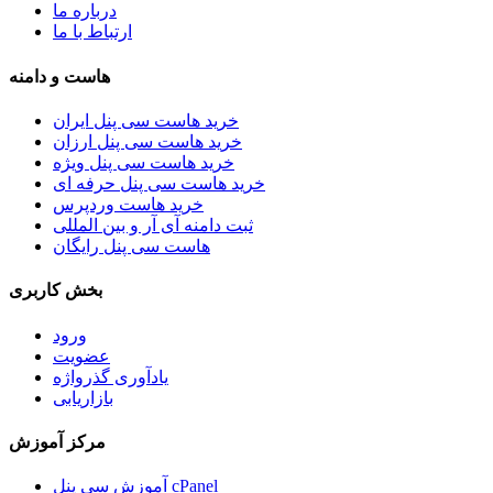
درباره ما
ارتباط با ما
هاست و دامنه
خرید هاست سی پنل ایران
خرید هاست سی پنل ارزان
خرید هاست سی پنل ویژه
خرید هاست سی پنل حرفه ای
خرید هاست وردپرس
ثبت دامنه آی آر و بین المللی
هاست سی پنل رایگان
بخش کاربری
ورود
عضویت
یادآوری گذرواژه
بازاریابی
مرکز آموزش
آموزش سی پنل cPanel