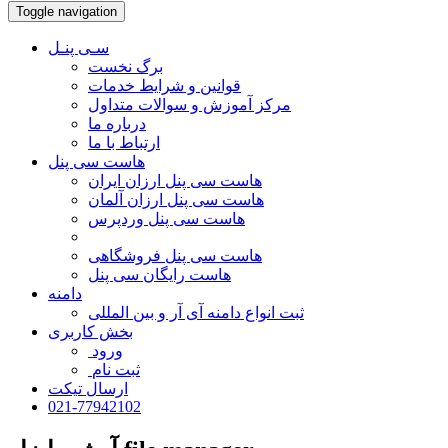
Toggle navigation
سـی پنـل
برگ نخست
قوانین و شرایط خدمات
مرکز آموزش و سوالات متداول
درباره ما
ارتباط با ما
هاست سی پنل
هاست سی پنل ارزان ایران
هاست سی پنل ارزان آلمان
هاست سی پنل وردپرس
هاست سی پنل فروشگاهی
هاست رایگان سی پنل
دامنه
ثبت انواع دامنه آی آر و بین المللی
بخش کاربری
ورود
ثبت نام
ارسال تیکت
021-77942102