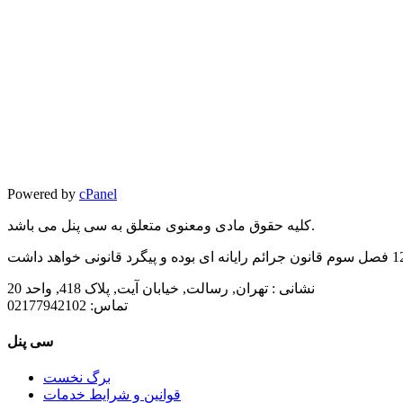
Powered by
cPanel
کلیه حقوق مادی ومعنوی متعلق به سی پنل می باشد.
نشانی :
تهران, رسالت, خیابان آیت, پلاک 418, واحد 20
تماس:
02177942102
سی پنل
برگ نخست
قوانین و شرایط خدمات