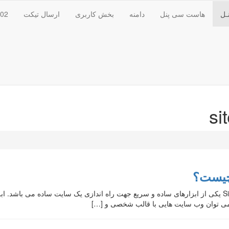
ـل
هاست سی پنل
دامنه
بخش کاربری
ارسال تیکت
102