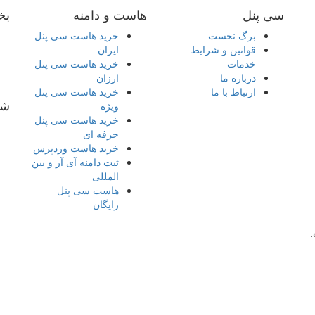
سی پنل
هاست و دامنه
بخ
برگ نخست
خرید هاست سی پنل
قوانین و شرایط
ایران
خدمات
خرید هاست سی پنل
درباره ما
ارزان
ارتباط با ما
خرید هاست سی پنل
شب
ویژه
خرید هاست سی پنل
حرفه ای
خرید هاست وردپرس
ثبت دامنه آی آر و بین
المللی
هاست سی پنل
رایگان
ل
.