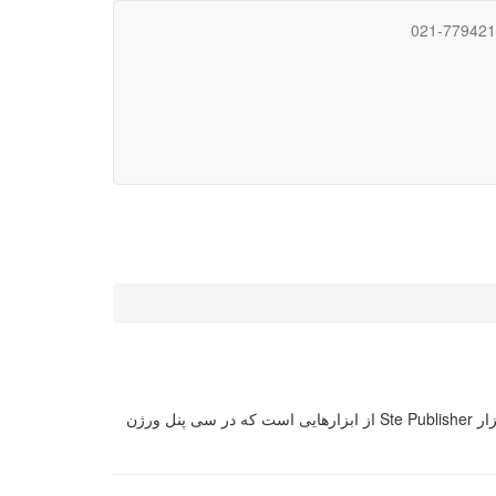
021-77942
تعریف ابزار Site Publisher در سی پنل : ابزار Site Publisher یکی از ابزارهای ساده و سریع جهت راه اندازی یک سایت ساده می باشد. ابزار Ste Publisher از ابزارهایی است که در سی پنل ورژن