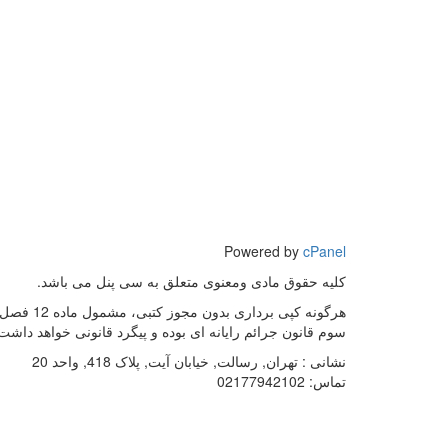
Powered by
cPanel
کلیه حقوق مادی ومعنوی متعلق به سی پنل می باشد.
هرگونه کپی برداری بدون مجوز کتبی، مشمول ماده 12 فص
سوم قانون جرائم رایانه ای بوده و پیگرد قانونی خواهد داشت
نشانی :
تهران, رسالت, خیابان آیت, پلاک 418, واحد 20
تماس:
02177942102