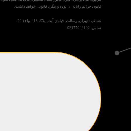
قانون جرائم رایانه ای بوده و پیگرد قانونی خواهد داشت.
نشانی :
تهران, رسالت, خیابان آیت, پلاک 418, واحد 20
تماس:
02177942102