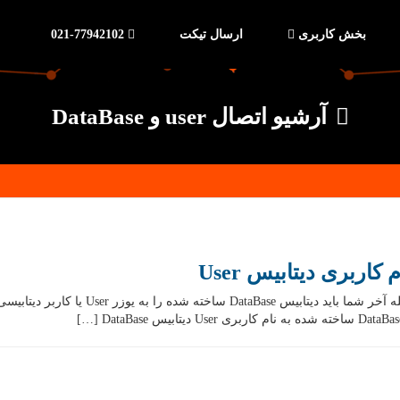
بخش کاربری
ارسال تیکت
021-77942102
آرشیو اتصال user و DataBase
اتصال دیتابیس DataBase به نام کاربری User د