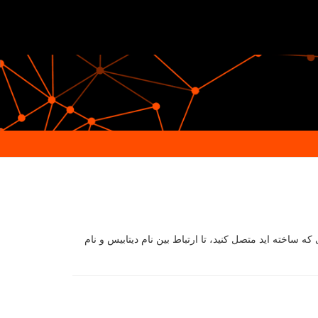
یتابیس در مرحله آخر شما باید دیتابیس DataBase ساخته شده را به یوزر User یا کاربر دیتابیسی که ساخته اید متصل کنید، تا ارتباط بین نام دیتابیس و نام