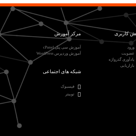
ش کاربری
مرکز آموزش
ورود
آموزش سی پنل cPanel
عضویت
آموزش وردپرس WordPress
یادآوری گذرواژه
بازاریابی
شبکه های اجتماعی
فیسبوک
توییتر