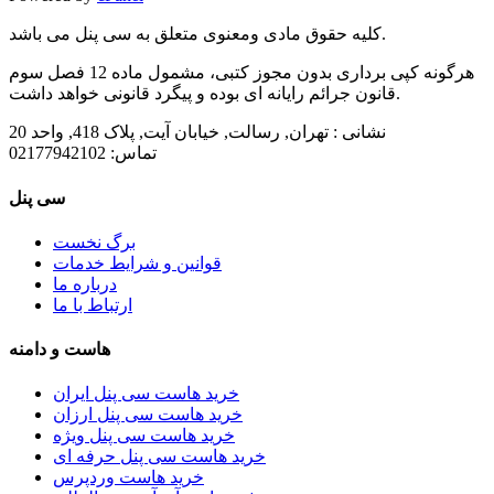
کلیه حقوق مادی ومعنوی متعلق به سی پنل می باشد.
هرگونه کپی برداری بدون مجوز کتبی، مشمول ماده 12 فصل سوم
قانون جرائم رایانه ای بوده و پیگرد قانونی خواهد داشت.
نشانی :
تهران, رسالت, خیابان آیت, پلاک 418, واحد 20
تماس:
02177942102
سی پنل
برگ نخست
قوانین و شرایط خدمات
درباره ما
ارتباط با ما
هاست و دامنه
خرید هاست سی پنل ایران
خرید هاست سی پنل ارزان
خرید هاست سی پنل ویژه
خرید هاست سی پنل حرفه ای
خرید هاست وردپرس