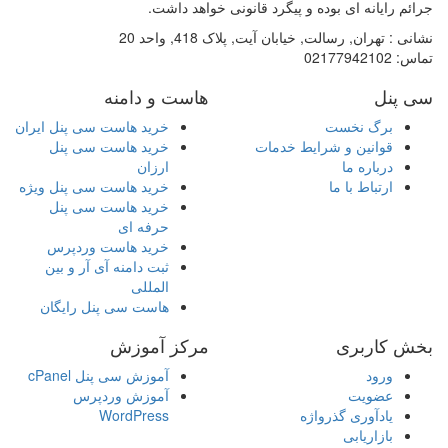
جرائم رایانه ای بوده و پیگرد قانونی خواهد داشت.
نشانی :
تهران, رسالت, خیابان آیت, پلاک 418, واحد 20
تماس:
02177942102
سی پنل
هاست و دامنه
برگ نخست
خرید هاست سی پنل ایران
قوانین و شرایط خدمات
خرید هاست سی پنل
درباره ما
ارزان
ارتباط با ما
خرید هاست سی پنل ویژه
خرید هاست سی پنل
حرفه ای
خرید هاست وردپرس
ثبت دامنه آی آر و بین
المللی
هاست سی پنل رایگان
بخش کاربری
مرکز آموزش
ورود
آموزش سی پنل cPanel
عضویت
آموزش وردپرس
یادآوری گذرواژه
WordPress
بازاریابی