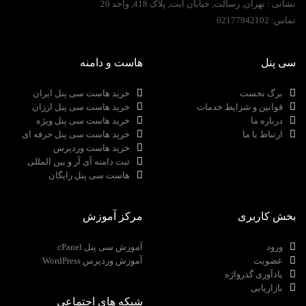
نشانی :
تهران, رسالت, خیابان آیت, پلاک 418, واحد 20
تماس:
02177942102
سی پنل
هاست و دامنه
برگ نخست
خرید هاست سی پنل ایران
قوانین و شرایط خدمات
خرید هاست سی پنل ارزان
درباره ما
خرید هاست سی پنل ویژه
ارتباط با ما
خرید هاست سی پنل حرفه ای
خرید هاست وردپرس
ثبت دامنه آی آر و بین المللی
هاست سی پنل رایگان
بخش کاربری
مرکز آموزش
ورود
آموزش سی پنل cPanel
عضویت
آموزش وردپرس WordPress
یادآوری گذرواژه
بازاریابی
شبکه های اجتماعی