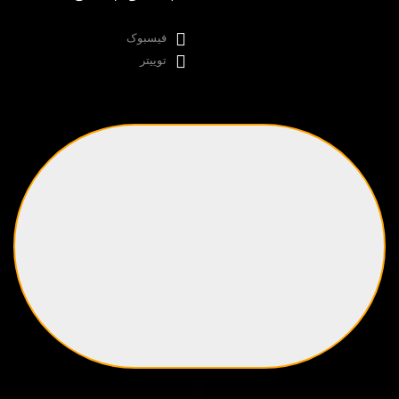
فیسبوک
توییتر