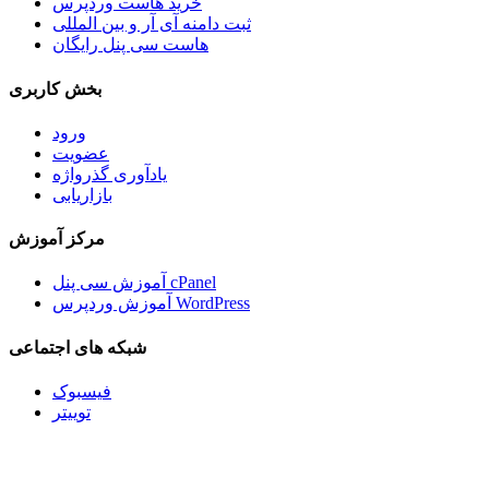
خرید هاست وردپرس
ثبت دامنه آی آر و بین المللی
هاست سی پنل رایگان
بخش کاربری
ورود
عضویت
یادآوری گذرواژه
بازاریابی
مرکز آموزش
آموزش سی پنل cPanel
آموزش وردپرس WordPress
شبکه های اجتماعی
فیسبوک
توییتر