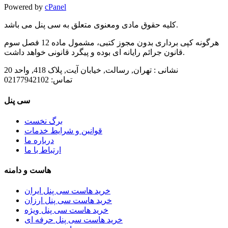
Powered by
cPanel
کلیه حقوق مادی ومعنوی متعلق به سی پنل می باشد.
هرگونه کپی برداری بدون مجوز کتبی، مشمول ماده 12 فصل سوم
قانون جرائم رایانه ای بوده و پیگرد قانونی خواهد داشت.
نشانی :
تهران, رسالت, خیابان آیت, پلاک 418, واحد 20
تماس:
02177942102
سی پنل
برگ نخست
قوانین و شرایط خدمات
درباره ما
ارتباط با ما
هاست و دامنه
خرید هاست سی پنل ایران
خرید هاست سی پنل ارزان
خرید هاست سی پنل ویژه
خرید هاست سی پنل حرفه ای