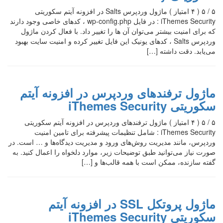
۵ / ۵ ( ۴ امتیاز ) ماژول وردپرس Salts در افزونه آیتم سکوریتی
iThemes Security : در فایل wp-config.php ، کدهای خاصی وجود دارند
که برای امنیت بیشتر می‌توان آن ها را تغییر داد. با فعال کردن ماژول
وردپرس Salts ، کدهای یونیک این فایل تغییر کرده و امنیت سایت بهبود
می‌یابد. دقت داشته […]
ماژول ترفندهای وردپرس در افزونه آیتم
سکوریتی iThemes Security
۵ / ۵ ( ۴ امتیاز ) ماژول ترفندهای وردپرس در افزونه آیتم سکوریتی
iThemes Security : شامل تنظیمات پیشرفته برای تامین امنیت
وردپرس، مانند مدیریت روش‌های ورود و مدیریت دیدگاه‌ها و … است. در
صورت نیاز می‌توانید طبق توضیحات زیر، موارد دلخواه را اعمال کنید. به
گفته سازنده، ممکن است با همه قالب‌ها و […]
ماژول پروتکل SSL در افزونه آیتم
سکوریتی iThemes Security