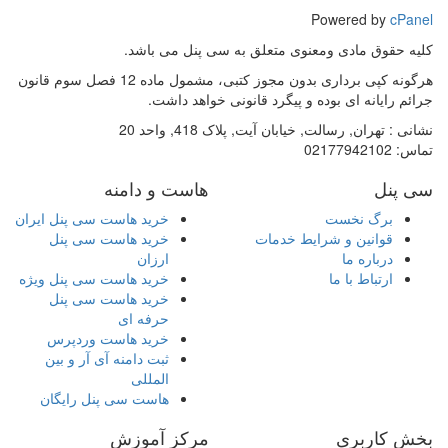
Powered by
cPanel
کلیه حقوق مادی ومعنوی متعلق به سی پنل می باشد.
هرگونه کپی برداری بدون مجوز کتبی، مشمول ماده 12 فصل سوم قانون
جرائم رایانه ای بوده و پیگرد قانونی خواهد داشت.
نشانی :
تهران, رسالت, خیابان آیت, پلاک 418, واحد 20
تماس:
02177942102
سی پنل
هاست و دامنه
برگ نخست
خرید هاست سی پنل ایران
قوانین و شرایط خدمات
خرید هاست سی پنل
درباره ما
ارزان
ارتباط با ما
خرید هاست سی پنل ویژه
خرید هاست سی پنل
حرفه ای
خرید هاست وردپرس
ثبت دامنه آی آر و بین
المللی
هاست سی پنل رایگان
بخش کاربری
مرکز آموزش