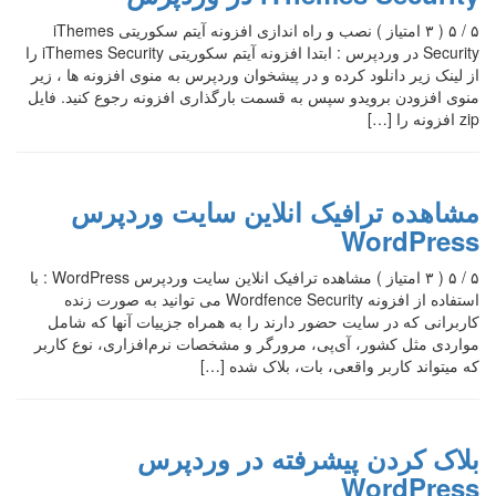
۵ / ۵ ( ۳ امتیاز ) نصب و راه اندازی افزونه آیتم سکوریتی iThemes
Security در وردپرس : ابتدا افزونه آیتم سکوریتی iThemes Security را
از لینک زیر دانلود کرده و در پیشخوان وردپرس به منوی افزونه ها ، زیر
منوی افزودن برویدو سپس به قسمت بارگذاری افزونه رجوع کنید. فایل
zip افزونه را […]
مشاهده ترافیک انلاین سایت وردپرس
WordPress
۵ / ۵ ( ۳ امتیاز ) مشاهده ترافیک انلاین سایت وردپرس WordPress : با
استفاده از افزونه Wordfence Security می توانید به صورت زنده
کاربرانی که در سایت حضور دارند را به همراه جزییات آنها که شامل
مواردی مثل کشور، آی‌پی، مرورگر و مشخصات نرم‌افزاری، نوع کاربر
که میتواند کاربر واقعی، بات، بلاک شده […]
بلاک کردن پیشرفته در وردپرس
WordPress