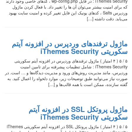
iThemes Security : در فایل wp-config.php ، کدهای خاصی وجود دارند
که برای امنیت بیشتر می‌توان آن ها را تغییر داد. با فعال کردن ماژول
وردپرس Salts ، کدهای یونیک این فایل تغییر کرده و امنیت سایت بهبود
می‌یابد. دقت داشته […]
ماژول ترفندهای وردپرس در افزونه آیتم
سکوریتی iThemes Security
۵ / ۵ ( ۴ امتیاز ) ماژول ترفندهای وردپرس در افزونه آیتم سکوریتی
iThemes Security : شامل تنظیمات پیشرفته برای تامین امنیت
وردپرس، مانند مدیریت روش‌های ورود و مدیریت دیدگاه‌ها و … است. در
صورت نیاز می‌توانید طبق توضیحات زیر، موارد دلخواه را اعمال کنید. به
گفته سازنده، ممکن است با همه قالب‌ها و […]
ماژول پروتکل SSL در افزونه آیتم
سکوریتی iThemes Security
۵ / ۵ ( ۴ امتیاز ) ماژول پروتکل SSL در افزونه آیتم سکوریتی iThemes