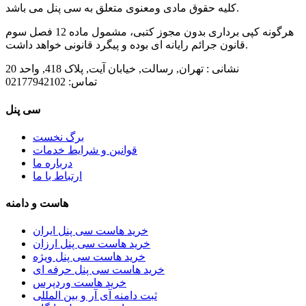
کلیه حقوق مادی ومعنوی متعلق به سی پنل می باشد.
هرگونه کپی برداری بدون مجوز کتبی، مشمول ماده 12 فصل سوم
قانون جرائم رایانه ای بوده و پیگرد قانونی خواهد داشت.
نشانی :
تهران, رسالت, خیابان آیت, پلاک 418, واحد 20
تماس:
02177942102
سی پنل
برگ نخست
قوانین و شرایط خدمات
درباره ما
ارتباط با ما
هاست و دامنه
خرید هاست سی پنل ایران
خرید هاست سی پنل ارزان
خرید هاست سی پنل ویژه
خرید هاست سی پنل حرفه ای
خرید هاست وردپرس
ثبت دامنه آی آر و بین المللی