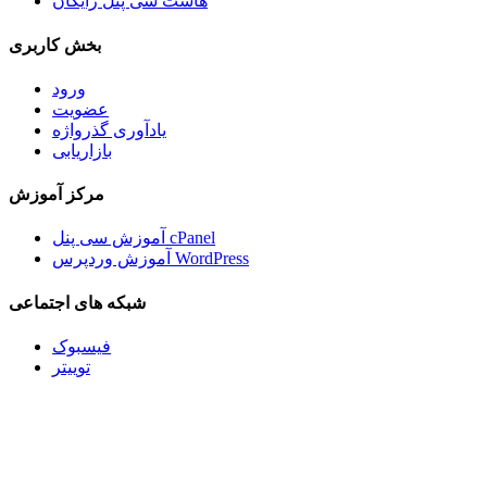
هاست سی پنل رایگان
بخش کاربری
ورود
عضویت
یادآوری گذرواژه
بازاریابی
مرکز آموزش
آموزش سی پنل cPanel
آموزش وردپرس WordPress
شبکه های اجتماعی
فیسبوک
توییتر