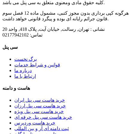
کلیه حقوق مادی ومعنوی متعلق به سی پنل می باشد.
هرگونه کپی برداری بدون مجوز کتبی، مشمول ماده 12 فصل سوم
قانون جرائم رایانه ای بوده و پیگرد قانونی خواهد داشت.
نشانی :
تهران, رسالت, خیابان آیت, پلاک 418, واحد 20
تماس:
02177942102
سی پنل
برگ نخست
قوانین و شرایط خدمات
درباره ما
ارتباط با ما
هاست و دامنه
خرید هاست سی پنل ایران
خرید هاست سی پنل ارزان
خرید هاست سی پنل ویژه
خرید هاست سی پنل حرفه ای
خرید هاست وردپرس
ثبت دامنه آی آر و بین المللی